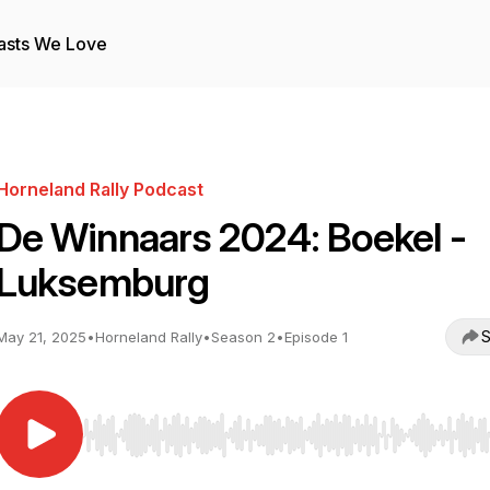
asts We Love
Horneland Rally Podcast
De Winnaars 2024: Boekel -
Luksemburg
S
May 21, 2025
•
Horneland Rally
•
Season 2
•
Episode 1
Use Left/Right to seek, Home/End to jump to start o