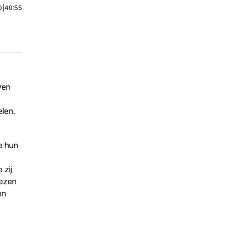
0
|
40:55
ven
len.
oe hun
 zij
lezen
en