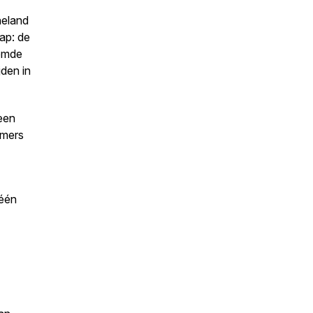
neland
ap: de
oemde
jden in
leen
omers
 één