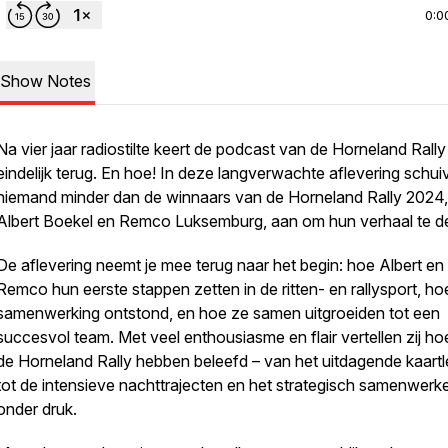
0:0
Show Notes
Na vier jaar radiostilte keert de podcast van de Horneland Rally
eindelijk terug. En hoe! In deze langverwachte aflevering schui
niemand minder dan de winnaars van de Horneland Rally 2024,
Albert Boekel en Remco Luksemburg, aan om hun verhaal te de
De aflevering neemt je mee terug naar het begin: hoe Albert en
Remco hun eerste stappen zetten in de ritten- en rallysport, h
samenwerking ontstond, en hoe ze samen uitgroeiden tot een
succesvol team. Met veel enthousiasme en flair vertellen zij hoe
de Horneland Rally hebben beleefd – van het uitdagende kaart
tot de intensieve nachttrajecten en het strategisch samenwerk
onder druk.