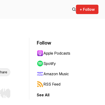
+ Follow
Follow
Apple Podcasts
Spotify
hare
Amazon Music
RSS Feed
See All
r end. Hold shift to jump forward or backward.