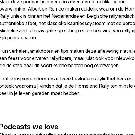
Maar deze podcast is meer dan alleen een terugblik op hun
overwinning. Albert en Remco maken duidelijk waarom de Hor
Rally uniek is binnen het Nederlandse en Belgische rallylandsch
authentieke sfeer, het klassieke kaartleessysteem met de ber
Michelinkaart, de navigatie op scherp en de beleving van rally ri
zijn puurste vorm.
Hun verhalen, anekdotes en tips maken deze aflevering niet al
een feest voor ervaren rallyrijders, maar juist ook voor nieuwk
die de stap naar dit soort evenementen nog overwegen.
Laat je inspireren door deze twee bevlogen rallyliefhebbers en
ontdek waarom zíj vinden dat je de Horneland Rally ten minste
keer in je leven gereden moet hebben.
Podcasts we love