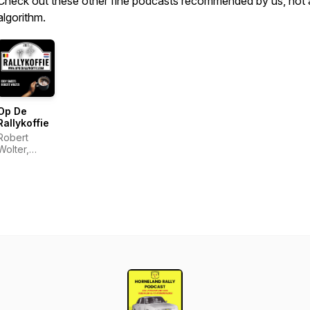
Check out these other fine podcasts recommended by us, not 
algorithm.
Op De
Rallykoffie
Robert
Wolter,
Eddy
Smeets