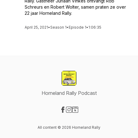
Rally. Gastheer Juriaan Vinkes ontvangt Rob
Schreurs en Robert Wolter, samen praten ze over
22 jaar Horneland Rally.
April 25, 2021
•
Season 1
•
Episode 1
•
1:06:35
Horneland Rally Podcast
Visit our Facebook page
Visit our Instagram page
Visit our Website page
All content © 2026 Horneland Rally