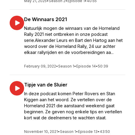
May 21, 2025
•
Season 2
•
Episode 1
•
40:55
De Winnaars 2021
Natuurlijk mogen de winnaars van de Horneland
Rally 2021 niet ontbreken in onze podcast
serie.Alexander Leurs en Bart den Hartog aan het
woord over de Horneland Rally, 24 uur achter
elkaar rallyrijden en de voorbereidingen aa...
February 09, 2022
•
Season 1
•
Episode 14
•
50:39
Tipje van de Sluier
In deze podcast komen Peter Rovers en Stan
Kiggen aan het woord. Ze vertellen over de
Horneland 2021 die aanstaand weekend gaat
beginnen. Ze geven nog enkele tips en vertellen
kort wat de deelnemers te wachten staat.
November 10, 2021
•
Season 1
•
Episode 13
•
43:50