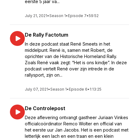
eerste 5 jaar va...
July 21, 2021
•
Season 1
•
Episode 7
•
59:52
De Rally Factotum
In deze podcast staat René Smeets in het
middelpunt. René is, samen met Robert, de
oprichter van de Historische Horneland Rally.
Zoals René vaak zegt: “Het is ons kindje”. In deze
podcast vertelt René over zijn intrede in de
rallysport, zijn on...
July 07, 2021
•
Season 1
•
Episode 6
•
1:13:25
De Controlepost
Deze aflevering ontvangt gastheer Juriaan Vinkes
officialcoördinator Remco Wolter en official van
het eerste uur Jan Jacobs. Het is een podcast met
letterlijk een lach en een traan en een klein