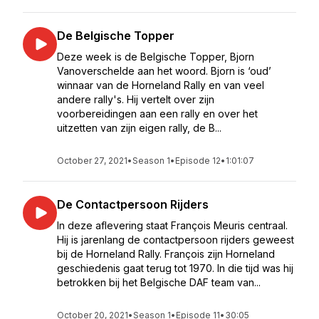
De Belgische Topper
Deze week is de Belgische Topper, Bjorn
Vanoverschelde aan het woord. Bjorn is ‘oud’
winnaar van de Horneland Rally en van veel
andere rally's. Hij vertelt over zijn
voorbereidingen aan een rally en over het
uitzetten van zijn eigen rally, de B...
October 27, 2021
•
Season 1
•
Episode 12
•
1:01:07
De Contactpersoon Rijders
In deze aflevering staat François Meuris centraal.
Hij is jarenlang de contactpersoon rijders geweest
bij de Horneland Rally. François zijn Horneland
geschiedenis gaat terug tot 1970. In die tijd was hij
betrokken bij het Belgische DAF team van...
October 20, 2021
•
Season 1
•
Episode 11
•
30:05