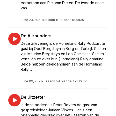
eerbetoon aan Piet van Dieten. De tweede naam
van ...
June 23, 2021
•
Season 1
•
Episode 5
•
48:19
De Allrounders
Deze aflevering is de Horneland Rally Podcast te
gast bij Opel Bergsteyn in Berg en Terblijt. Gasten
zijn Maurice Bergsteyn en Leo Gommans. Samen
vertellen ze over hun (Horneland) Rally ervaring.
Beide hebben deelgenomen aan de Horneland
Rally,...
June 09, 2021
•
Season 1
•
Episode 4
•
1:10:37
De Uitzetter
In deze podcast is Peter Rovers de gast van
gespreksleider Juriaan Vinkes. Het is een
openhartig gesprek over het uitzetten van de