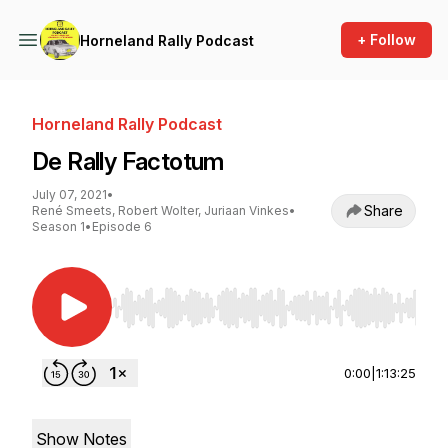
+ Follow
Horneland Rally Podcast
Horneland Rally Podcast
De Rally Factotum
July 07, 2021
•
Share
René Smeets, Robert Wolter, Juriaan Vinkes
•
Season 1
•
Episode 6
Use Left/Right to seek, Home/End to jump to st
0:00
|
1:13:25
Show Notes