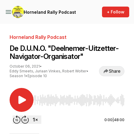
+ Follow
Horneland Rally Podcast
Horneland Rally Podcast
De D.U.N.O. "Deelnemer-Uitzetter-
Navigator-Organisator"
October 06, 2021
•
Share
Eddy Smeets, Juriaan Vinkes, Robert Wolter
•
Season 1
•
Episode 10
Use Left/Right to seek, Home/End to jump to st
0:00
|
48:00