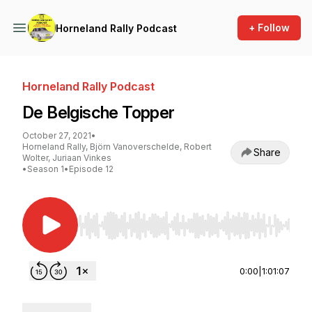
+ Follow
Horneland Rally Podcast
Horneland Rally Podcast
De Belgische Topper
October 27, 2021
•
Horneland Rally, Björn Vanoverschelde, Robert
Share
Wolter, Juriaan Vinkes
•
Season 1
•
Episode 12
Use Left/Right to seek, Home/End to jump to st
0:00
|
1:01:07