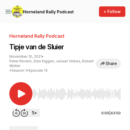
+ Follow
Horneland Rally Podcast
Horneland Rally Podcast
Tipje van de Sluier
November 10, 2021
•
Peter Rovers, Stan Kiggen, Juriaan Vinkes, Robert
Share
Wolter
•
Season 1
•
Episode 13
Use Left/Right to seek, Home/End to jump to st
0:00
|
43:50